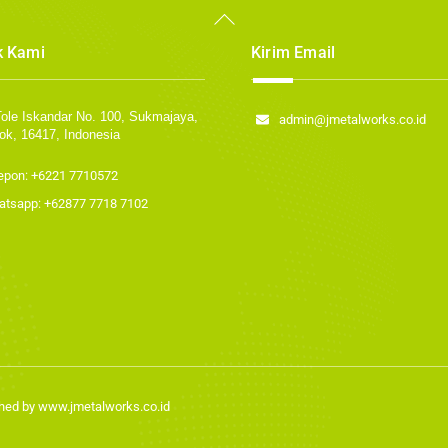
Back
To
Top
k Kami
Kirim Email
 Tole Iskandar No. 100, Sukmajaya,
admin@jmetalworks.co.id
ok, 16417, Indonesia
epon: +6221 7710572
tsapp: +62877 7718 7102
hed by
www.jmetalworks.co.id