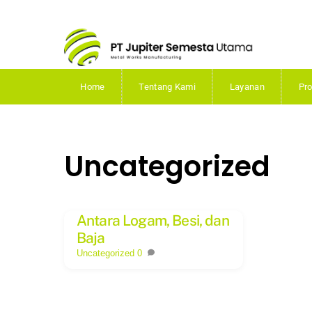
Skip
to
content
Home
Tentang Kami
Layanan
Pr
Uncategorized
Antara Logam, Besi, dan
Baja
Uncategorized
0